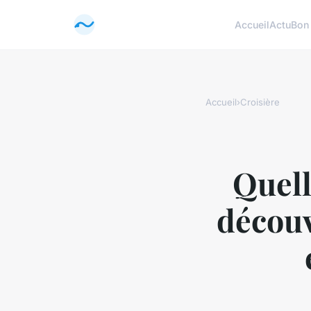
Accueil
Actu
Bon
Accueil
›
Croisière
Quell
découv