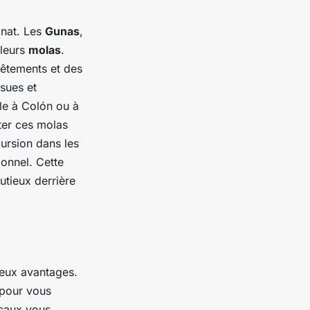
anat. Les
Gunas
,
 leurs
molas
.
 vêtements et des
sues et
le à Colón ou à
ter ces molas
ursion dans les
ionnel. Cette
utieux derrière
reux avantages.
pour vous
ocaux vous