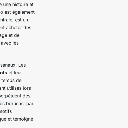
 une histoire et
ngo est également
trale, est un
ent acheter des
sage et de
 avec les
isanaux. Les
nts
et leur
e temps de
t utilisés lors
 perpétuent des
es borucas, par
motifs
que et témoigne