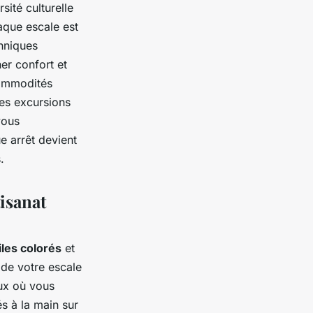
sité culturelle
haque escale est
chniques
er confort et
commodités
les excursions
vous
ue arrêt devient
.
isanat
iles colorés
et
 de votre escale
ux où vous
és à la main sur