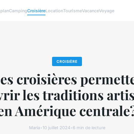
 plan
Camping
Croisière
Location
Tourisme
Vacance
Voyage
CROISIÈRE
es croisières permett
rir les traditions arti
en Amérique centrale
Maria
•
10 juillet 2024
•
6 min de lecture