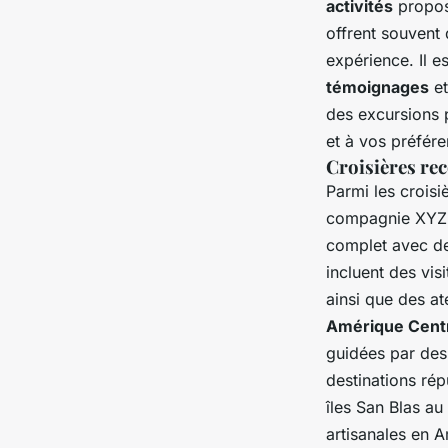
activités
proposé
offrent souvent 
expérience. Il e
témoignages
et
des excursions 
et à vos préfér
Croisières r
Parmi les crois
compagnie XYZ e
complet avec de
incluent des vis
ainsi que des at
Amérique Cent
guidées par des 
destinations rép
îles San Blas au
artisanales en A