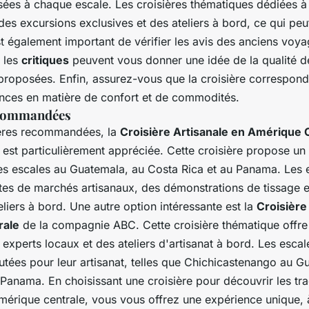
es à chaque escale. Les croisières thématiques dédiées à l
des excursions exclusives et des ateliers à bord, ce qui peut
st également important de vérifier les avis des anciens voya
 les
critiques
peuvent vous donner une idée de la qualité de
proposées. Enfin, assurez-vous que la croisière correspond
ences en matière de confort et de commodités.
ecommandées
ières recommandées, la
Croisière Artisanale en Amérique 
st particulièrement appréciée. Cette croisière propose un i
s escales au Guatemala, au Costa Rica et au Panama. Les 
ites de marchés artisanaux, des démonstrations de tissage e
eliers à bord. Une autre option intéressante est la
Croisière
rale
de la compagnie ABC. Cette croisière thématique offre 
experts locaux et des ateliers d'artisanat à bord. Les escal
utées pour leur artisanat, telles que Chichicastenango au G
 Panama. En choisissant une croisière pour découvrir les tra
mérique centrale, vous vous offrez une expérience unique, 