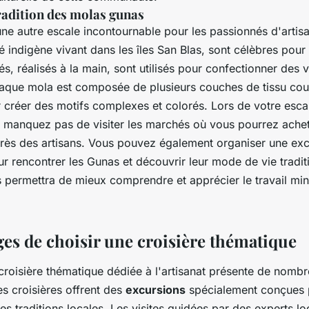
radition des molas gunas
ne autre escale incontournable pour les passionnés d'artis
indigène vivant dans les îles San Blas, sont célèbres pour
és, réalisés à la main, sont utilisés pour confectionner des
aque mola est composée de plusieurs couches de tissu cou
créer des motifs complexes et colorés. Lors de votre esca
 manquez pas de visiter les marchés où vous pourrez ache
rès des artisans. Vous pouvez également organiser une exc
ur rencontrer les Gunas et découvrir leur mode de vie tradit
 permettra de mieux comprendre et apprécier le travail min
ges de choisir une croisière thématique
croisière thématique dédiée à l'artisanat présente de nomb
s croisières offrent des
excursions
spécialement conçues 
s traditions locales. Les visites guidées par des experts l