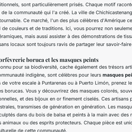
itionnels, sont particulièrement prisés. Chaque motif raconte
re de la communauté qui l'a créé. La ville de Chichicastena
tournable. Ce marché, l'un des plus célèbres d'Amérique cen
al de couleurs et de traditions. Ici, vous pourrez non seulem
céramiques, mais aussi assister à des démonstrations de tis
isans locaux sont toujours ravis de partager leur savoir-faire
'orfèvrerie boruca et les masques peints
connu pour sa biodiversité, cache également des trésors art
ommunauté indigène, sont célèbres pour leurs
masques pei
s de votre escale à Puntarenas ou à Puerto Limón, prenez l
ages borucas. Vous y découvrirez des masques colorés, souven
ionnelles, et des bijoux en or finement ciselés. Ces artisans
strales, transmises de génération en génération. Les masqu
culptés dans du bois de balsa et peints à la main avec des 
s animaux ou des esprits protecteurs. Chaque pièce est uni
ulturelle de cette communauté.