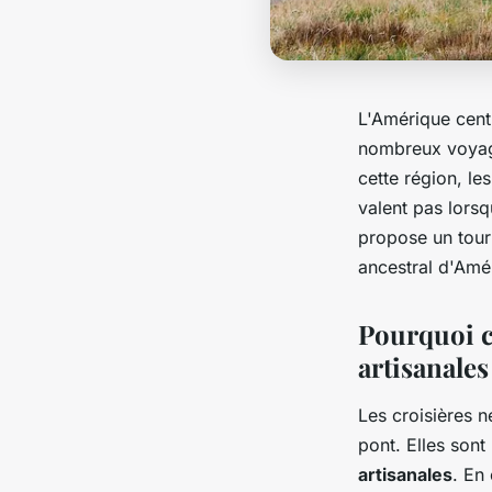
L'Amérique centr
nombreux voyage
cette région, le
valent pas lorsq
propose un tour
ancestral d'Amé
Pourquoi c
artisanales
Les croisières n
pont. Elles sont
artisanales
. En