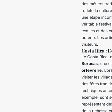
des métiers trad
reflète la cultu
une étape incon
véritable festiv
textiles et des 
poterie. Les art
visiteurs.
Costa Rica : L
Le Costa Rica, 
Borucas
, une c
orfèvrerie
. Lor
visiter les vill
des fêtes tradit
techniques ance
exemple, sont s
représentant de
de la richesse c