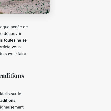
 chaque année de
de découvrir
s toutes ne se
article vous
u savoir-faire
raditions
tails sur le
raditions
soigneusement