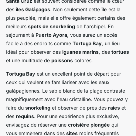
Santa Cruz
est souvent considérée comme le cœur
des
îles Galápagos
. Non seulement cette
île
est la
plus peuplée, mais elle offre également certains des
meilleurs
spots de snorkeling
de l'archipel. En
séjournant à
Puerto Ayora
, vous aurez un accès
facile à des endroits comme
Tortuga Bay
, un lieu
idéal pour observer des
iguanes marins
, des
tortues
et une multitude de
poissons
colorés.
Tortuga Bay
est un excellent point de départ pour
ceux qui veulent se familiariser avec les eaux
galápagiennes. Le sable blanc de la plage contraste
magnifiquement avec l'eau cristalline. Vous pouvez y
faire du
snorkeling
et observer de près des
raies
et
des
requins
. Pour une expérience plus exclusive,
envisagez de réserver une
croisière plongée
qui
vous emmènera dans des
sites
moins fréquentés