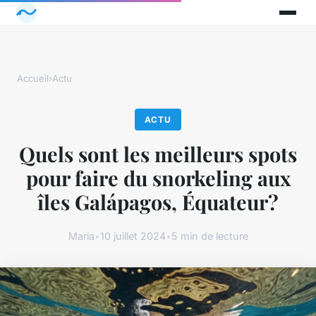
Accueil
›
Actu
ACTU
Quels sont les meilleurs spots
pour faire du snorkeling aux
îles Galápagos, Équateur?
Maria
•
10 juillet 2024
•
5 min de lecture