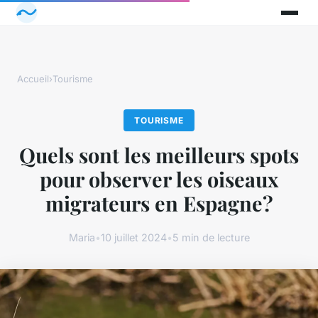
Accueil
›
Tourisme
TOURISME
Quels sont les meilleurs spots
pour observer les oiseaux
migrateurs en Espagne?
Maria
•
10 juillet 2024
•
5 min de lecture