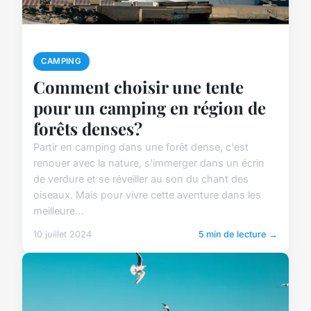
CAMPING
Comment choisir une tente
pour un camping en région de
forêts denses?
Partir en camping dans une forêt dense, c'est
renouer avec la nature, s'immerger dans un écrin
de verdure et se réveiller au son du chant des
oiseaux. Mais pour vivre cette aventure dans les
meilleure...
10 juillet 2024
5 min de lecture →